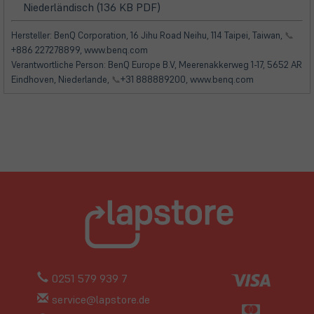
(öffnet
(öffnet
Niederländisch (136 KB PDF)
in
in
neuem
neuem
Hersteller: BenQ Corporation, 16 Jihu Road Neihu, 114 Taipei, Taiwan,
📞
Tab)
Tab)
+886 227278899, www.benq.com
Verantwortliche Person: BenQ Europe B.V, Meerenakkerweg 1-17, 5652 AR
Eindhoven, Niederlande,
📞
+31 888889200, www.benq.com
0251 579 939 7
service@lapstore.de