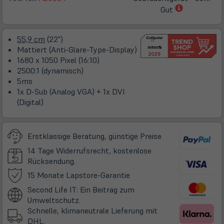
(öffnet
Gut
in
neuem
55,9 cm
(22")
Tab)
Mattiert (Anti-Glare-Type-Display)
1680 x 1050 Pixel (16:10)
2500:1 (dynamisch)
5ms
1x D-Sub (Analog VGA) + 1x DVI
(Digital)
Erstklassige Beratung, günstige Preise
14 Tage Widerrufsrecht, kostenlose
Rücksendung.
(öffnet
15 Monate Lapstore-Garantie
in
Second Life IT: Ein Beitrag zum
neuem
Umweltschutz.
Tab)
Schnelle, klimaneutrale Lieferung mit
DHL.