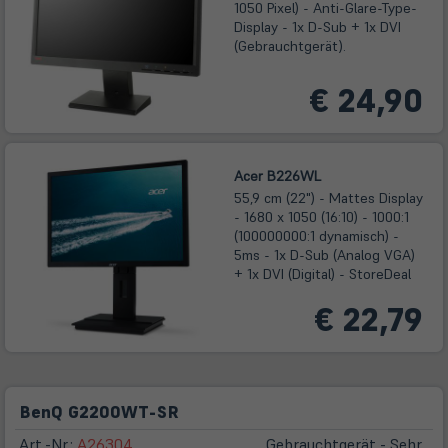
1050 Pixel) - Anti-Glare-Type-
Display - 1x D-Sub + 1x DVI
(Gebrauchtgerät).
€ 24,90
Acer B226WL
55,9 cm (22") - Mattes Display
- 1680 x 1050 (16:10) - 1000:1
(100000000:1 dynamisch) -
5ms - 1x D-Sub (Analog VGA)
+ 1x DVI (Digital) - StoreDeal
€ 22,79
BenQ G2200WT-SR
Art.-Nr.:
A26304
Gebrauchtgerät - Sehr