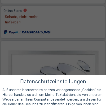
(öffnet
Online Store:
in
Schade, nicht mehr
neuem
lieferbar!
Tab)
Datenschutzeinstellungen
Auf unserer Internetseite setzen wir sogenannte „Cookies“ ein.
Hierbei handelt es sich um kleine Textdateien, die von unserem
Webserver an Ihren Computer gesendet werden, um diesen für
die Dauer des Besuchs zu identifizieren. Einige von ihnen sind