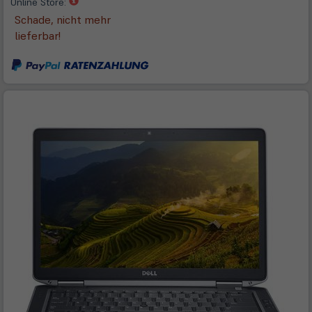
(öffnet
Online Store:
in
Schade, nicht mehr
neuem
lieferbar!
Tab)