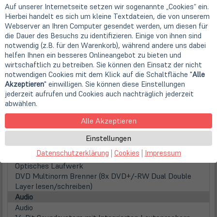
Auf unserer Internetseite setzen wir sogenannte „Cookies“ ein.
Touchscreen
Hierbei handelt es sich um kleine Textdateien, die von unserem
nicht vorhanden
Webserver an Ihren Computer gesendet werden, um diesen für
WebCam
die Dauer des Besuchs zu identifizieren. Einige von ihnen sind
Webcam
notwendig (z.B. für den Warenkorb), während andere uns dabei
integrierte HD WebCam
helfen Ihnen ein besseres Onlineangebot zu bieten und
Hauptspeicher
wirtschaftlich zu betreiben. Sie können den Einsatz der nicht
inst. Speicher
notwendigen Cookies mit dem Klick auf die Schaltfläche "
Alle
8 GB DDR3 (2x 4 GB)
Akzeptieren
" einwilligen. Sie können diese Einstellungen
max. Speicher
jederzeit aufrufen und Cookies auch nachträglich jederzeit
16 GB DDR3 (auf 2 Steckplätzen)
abwählen.
Festplatten / Laufwerke
Alle Akzeptieren
(öff
1. Festplatte
in
320GB - Serial ATA - 7200rpm
Einstellungen
neu
Festplattentyp
Datenschutzerklärung
|
Cookies
|
Impressum
Tab)
Festplatte
Optisches Laufwerk
DVD Multinorm Brenner (8x DVD+/-RW Dual Double
Layer lesen/schreiben)
Audio
Audio