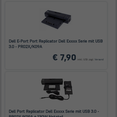
Dell E-Port Port Replicator Dell Exxxx Serie mit USB
3.0 - PR02X/K09A
(öffnet
€ 7,90
in
inkl. USt zzgl.
Versand
neuem
Tab)
Dell Port Replicator Dell Exxxx Serie mit USB 3.0 -
PR02X/K09A + 130W Netzteil