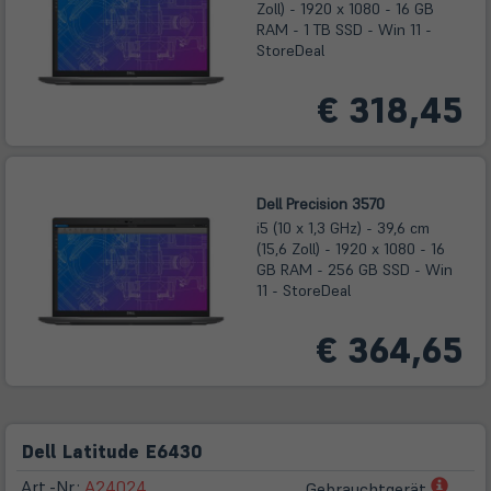
Zoll) - 1920 x 1080 - 16 GB
RAM - 1 TB SSD - Win 11 -
StoreDeal
€ 318,45
Dell Precision 3570
i5 (10 x 1,3 GHz) - 39,6 cm
(15,6 Zoll) - 1920 x 1080 - 16
GB RAM - 256 GB SSD - Win
11 - StoreDeal
€ 364,65
Dell Latitude E6430
(öffn
Art.-Nr.:
A24024
Gebrauchtgerät