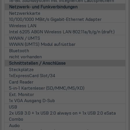
16-Bit Soundsystem mit Integrierten Lautsprechern
Netzwerk- und Funkverbindungen
Netzwerkkarte
10/100/1000 MBit/s Gigabit-Ethernet Adapter
Wireless LAN
Intel 6205 ABGN Wireless LAN 802.11a/b/g/n (draft)
WWAN / UMTS
WWAN (UMTS) Modul aufrüstbar
Bluetooth
nicht vorhanden
Schnittstellen / Anschlüsse
Steckplätze
1xExpressCard Slot/34
Card Reader
5-in-1 Kartenleser (SD/MMC/MS/XD)
Ext. Monitor
1x VGA Ausgang D-Sub
USB
2x USB 3.0 + 1x USB 2.0 always on + 1x USB 2.0 eSata
Combo
Audio