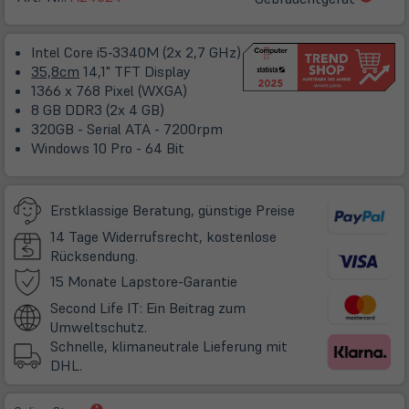
in
neue
Intel Core i5-3340M (2x 2,7 GHz)
Tab)
35,8cm
14,1" TFT Display
1366 x 768 Pixel (WXGA)
8 GB DDR3 (2x 4 GB)
320GB - Serial ATA - 7200rpm
Windows 10 Pro - 64 Bit
Erstklassige Beratung, günstige Preise
14 Tage Widerrufsrecht, kostenlose
Rücksendung.
(öffnet
15 Monate Lapstore-Garantie
in
Second Life IT: Ein Beitrag zum
neuem
Umweltschutz.
Tab)
Schnelle, klimaneutrale Lieferung mit
DHL.