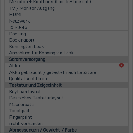
Mikrofon + Kopfhörer (Line In+Line out)
TV / Monitor Ausgang
HDMI
Netzwerk
1x RJ-45
Docking
Dockingport
Kensington Lock
Anschluss für Kensington Lock
Stromversorgung
(öff
Akku
in
Akku gebraucht / getestet nach LapStore
neu
Qualitätsrichtlinien
Tab)
Tastatur und Zeigeeinheit
Keyboardlayout
Deutsches Tastaturlayout
Mausersatz
Touchpad
Fingerprint
nicht vorhanden
Abmessungen / Gewicht / Farbe