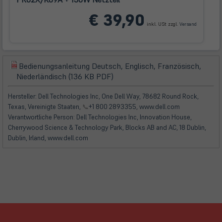
(öffnet
€ 39,90
in
inkl. USt zzgl.
Versand
neuem
Tab)
Bedienungsanleitung Deutsch, Englisch, Französisch,
(öffnet
(öffnet
Niederländisch (136 KB PDF)
in
in
neuem
neuem
Hersteller: Dell Technologies Inc, One Dell Way, 78682 Round Rock,
Tab)
Tab)
Texas, Vereinigte Staaten,
📞
+1 800 2893355, www.dell.com
Verantwortliche Person: Dell Technologies Inc, Innovation House,
Cherrywood Science & Technology Park, Blocks AB and AC, 18 Dublin,
Dublin, Irland, www.dell.com