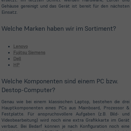
Gehäuse gereinigt und das Gerät ist bereit für den nächsten
Einsatz.
Welche Marken haben wir im Sortiment?
(öffnet
Lenovo
in
(öffnet
Fujitsu Siemens
(öffnet
neuem
in
Dell
(öffnet
in
Tab)
neuem
HP
in
neuem
Tab)
neuem
Tab)
Welche Komponenten sind einem PC bzw.
Tab)
Destop-Computer?
Genau wie bei einem klassischen Laptop, bestehen die drei
Hauptkomponenten eines PCs aus Mainboard, Prozessor &
Festplatte. Für anspruchsvollere Aufgaben (z.B. Bild- und
Videobearbeitung) wird noch eine extra Grafikkarte im Gerät
verbaut. Bei Bedarf können je nach Konfiguration noch eine