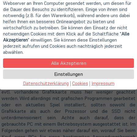
Webserver an Ihren Computer gesendet werden, um diesen für
Ein klares Ja, vorausgesetzt die verbauten Komponenten
die Dauer des Besuchs zu identifizieren. Einige von ihnen sind
haben ausreichend Leistung. Vor allem bei aktuellen
notwendig (z.B. für den Warenkorb), während andere uns dabei
Computerspielen sollte genügend Arbeitsspeicher und eine
helfen Ihnen ein besseres Onlineangebot zu bieten und
dedizierte Grafikkarte als auch ein starker Prozessor im Gerät
wirtschaftlich zu betreiben. Sie können den Einsatz der nicht
verbaut sein. Weiter unten auf der Seite, gehen wir nochmal
notwendigen Cookies mit dem Klick auf die Schaltfläche "
Alle
genauer auf die Spezifikationen eines Gaming-PCs ein.
Akzeptieren
" einwilligen. Sie können diese Einstellungen
jederzeit aufrufen und Cookies auch nachträglich jederzeit
abwählen.
Was brauche ich für einen PC
Alle Akzeptieren
Das kommt ganz auf den Anwendungsbereich an. Geht es um
einfache Office-Anwendungen oder Surfen muss es kein
Einstellungen
leistungsstarkes Gerät sein. Hier würde ein günstigerer
Datenschutzerklärung
|
Cookies
|
Impressum
Desktop- oder Tiny-PC in Frage kommen. Auf Prozessor und
evtl. vorhandene Grafikkarte muss hier weniger geachtet
werden. Wird allerdings mit grafischen Programmen gearbeitet
oder ein aktuelles Spiel installiert, sollten sowohl die
Grafikkarte als auch der Prozessor und die SSD nicht
unterdimensioniert sein. Achte auch darauf, dass der
gebrauchte PC mit einem Betriebssystem ausgestattet ist. Im
Folgenden gehen wir etwas näher darauf ein, worauf Sie beim
Kauf eines PCs für einen bestimmten Anwendungsbereich