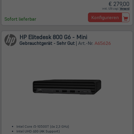
€ 279,00
(öff
inkl. USt zzgl.
Versand
in
ne
Konfigurieren
Tab)
Sofort lieferbar
HP Elitedesk 800 G6 - Mini
Gebrauchtgerät - Sehr Gut
| Art.-Nr.
A65626
Intel Core i5-10500T (6x 2,3 GHz)
Intel UHD 630 (4K Support)