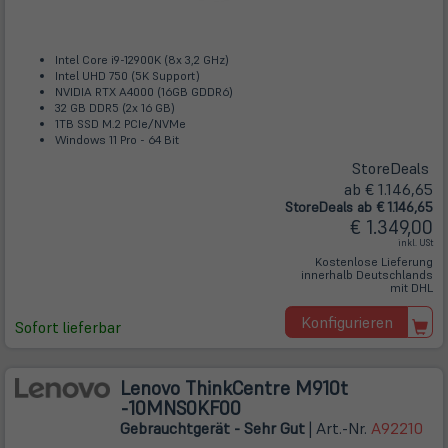
Intel Core i9-12900K (8x 3,2 GHz)
Intel UHD 750 (5K Support)
NVIDIA RTX A4000 (16GB GDDR6)
32 GB DDR5 (2x 16 GB)
1TB SSD M.2 PCIe/NVMe
Windows 11 Pro - 64 Bit
Store
Deals
ab € 1.146,65
Store
Deals
ab € 1.146,65
€ 1.349,00
inkl. USt
Kostenlose Lieferung
innerhalb Deutschlands
mit DHL
Konfigurieren
Sofort lieferbar
Lenovo ThinkCentre M910t
-10MNS0KF00
Gebrauchtgerät - Sehr Gut
| Art.-Nr.
A92210