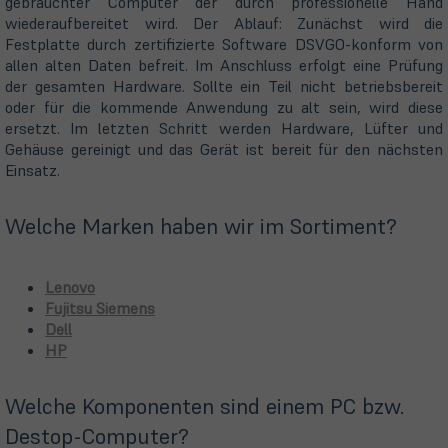
gebrauchter Computer der durch professionelle Hand
wiederaufbereitet wird. Der Ablauf: Zunächst wird die
Festplatte durch zertifizierte Software DSVGO-konform von
allen alten Daten befreit. Im Anschluss erfolgt eine Prüfung
der gesamten Hardware. Sollte ein Teil nicht betriebsbereit
oder für die kommende Anwendung zu alt sein, wird diese
ersetzt. Im letzten Schritt werden Hardware, Lüfter und
Gehäuse gereinigt und das Gerät ist bereit für den nächsten
Einsatz.
Welche Marken haben wir im Sortiment?
(öffnet
Lenovo
in
(öffnet
Fujitsu Siemens
(öffnet
neuem
in
Dell
(öffnet
in
Tab)
neuem
HP
in
neuem
Tab)
neuem
Tab)
Welche Komponenten sind einem PC bzw.
Tab)
Destop-Computer?