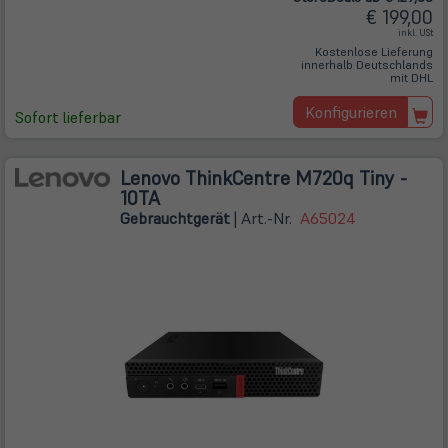
€ 199,00
inkl. USt
Kostenlose Lieferung
innerhalb Deutschlands
mit DHL
Konfigurieren
Sofort lieferbar
Lenovo ThinkCentre M720q Tiny -
10TA
Gebrauchtgerät
| Art.-Nr.
A65024