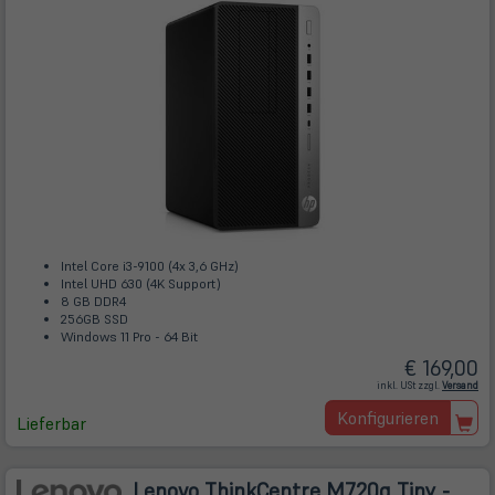
Intel Core i3-9100 (4x 3,6 GHz)
Intel UHD 630 (4K Support)
8 GB DDR4
256GB SSD
Windows 11 Pro - 64 Bit
€ 169,00
(öff
inkl. USt zzgl.
Versand
in
ne
Konfigurieren
Tab)
Lieferbar
Lenovo ThinkCentre M720q Tiny -