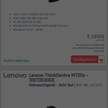
Intel Core i7-8665U (4x 1,90 GHz)
Intel UHD 620 (4K Support)
16 GB DDR4 (2x 8 GB)
256GB SSD M.2 PCIe/NVMe (2242 Format)
Windows 11 Pro - 64 Bit
€ 249,00
inkl. USt
Kostenlose Lieferung
innerhalb Deutschlands
mit DHL
Konfigurieren
Sofort lieferbar
Lenovo ThinkCentre M720s -
10ST0030GE
Gebrauchtgerät - Sehr Gut
| Art.-Nr.
A41406