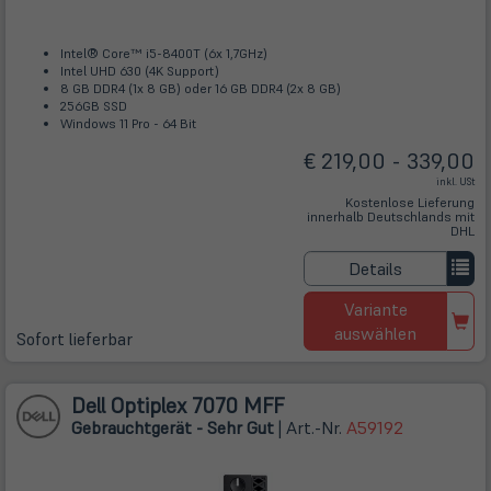
Intel® Core™ i5-8400T (6x 1,7GHz)
Intel UHD 630 (4K Support)
8 GB DDR4 (1x 8 GB) oder 16 GB DDR4 (2x 8 GB)
256GB SSD
Windows 11 Pro - 64 Bit
€ 219,00 - 339,00
inkl. USt
Kostenlose Lieferung
innerhalb Deutschlands mit
DHL
Details
Variante
auswählen
Sofort lieferbar
Dell Optiplex 7070 MFF
Gebrauchtgerät - Sehr Gut
| Art.-Nr.
A59192