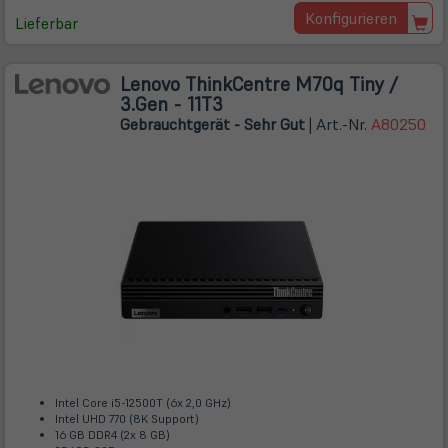
ne
Konfigurieren
Tab)
Lieferbar
Lenovo ThinkCentre M70q Tiny /
3.Gen - 11T3
Gebrauchtgerät - Sehr Gut
| Art.-Nr.
A80250
Intel Core i5-12500T (6x 2,0 GHz)
Intel UHD 770 (8K Support)
16 GB DDR4 (2x 8 GB)