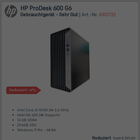
HP ProDesk 600 G6
Gebrauchtgerät - Sehr Gut
| Art.-Nr.
A90732
Reduziert!
-6%
Intel Core i3-10100 (4x 3,6 GHz)
Intel HD 630 (4K Support)
16 GB DDR4
256GB SSD
Windows 11 Pro - 64 Bit
Reduziert:
Statt € 299,00