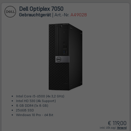
Dell Optiplex 7050
Gebrauchtgerät
| Art.-Nr.
A49028
Intel Core i5-6500 (4x 3,2 GHz)
Intel HD 530 (4k Support)
8 GB DDR4 (1x 8 GB)
256GB SSD
Windows 10 Pro - 64 Bit
€ 119,00
(öff
inkl. USt zzgl.
Versand
in