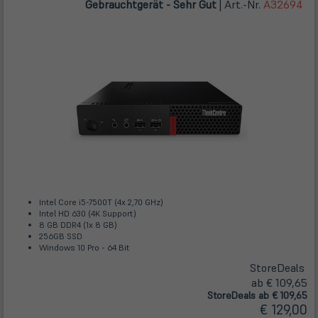
Gebrauchtgerät - Sehr Gut
| Art.-Nr.
A32694
Intel Core i5-7500T (4x 2,70 GHz)
Intel HD 630 (4K Support)
8 GB DDR4 (1x 8 GB)
256GB SSD
Windows 10 Pro - 64 Bit
Store
Deals
ab € 109,65
Store
Deals
ab € 109,65
€ 129,00