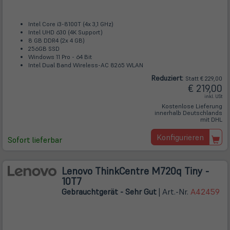
Intel Core i3-8100T (4x 3,1 GHz)
Intel UHD 630 (4K Support)
8 GB DDR4 (2x 4 GB)
256GB SSD
Windows 11 Pro - 64 Bit
Intel Dual Band Wireless-AC 8265 WLAN
Reduziert:
Statt € 229,00
€ 219,00
inkl. USt
Kostenlose Lieferung
innerhalb Deutschlands
mit DHL
Konfigurieren
Sofort lieferbar
Lenovo ThinkCentre M720q Tiny -
10T7
Gebrauchtgerät - Sehr Gut
| Art.-Nr.
A42459