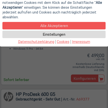
notwendigen Cookies mit dem Klick auf die Schaltfläche "
Alle
Akzeptieren
" einwilligen. Sie können diese Einstellungen
jederzeit aufrufen und Cookies auch nachträglich jederzeit
abwählen.
Alle Akzeptieren
AMD Ryzen 5 Pro 5650G (6x 3,4 GHz)
Einstellungen
AMD Radeon Graphics
16 GB DDR4 (2x 8 GB)
Datenschutzerklärung
|
Cookies
|
Impressum
512GB
Windows 11 Pro - 64 Bit
€ 499,00
inkl. USt
Kostenlose Lieferung
innerhalb Deutschlands
mit DHL
Konfigurieren
Sofort lieferbar
HP ProDesk 600 G5
Gebrauchtgerät - Sehr Gut
| Art.-Nr.
A69377