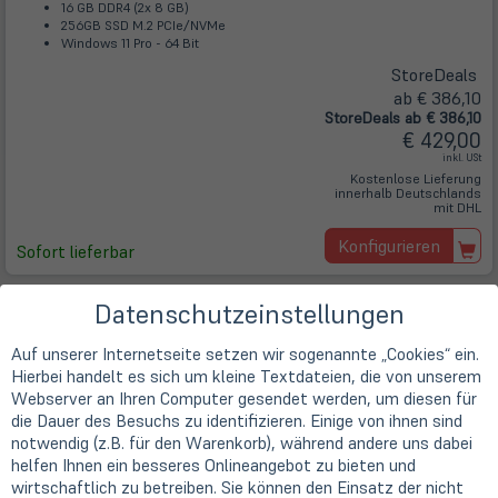
16 GB DDR4 (2x 8 GB)
256GB SSD M.2 PCIe/NVMe
Windows 11 Pro - 64 Bit
Store
Deals
ab € 386,10
Store
Deals
ab € 386,10
€ 429,00
inkl. USt
Kostenlose Lieferung
innerhalb Deutschlands
mit DHL
Konfigurieren
Sofort lieferbar
Datenschutzeinstellungen
HP Elitedesk 805 G8 - Mini
Gebrauchtgerät - Sehr Gut
| Art.-Nr.
A91719
Auf unserer Internetseite setzen wir sogenannte „Cookies“ ein.
Hierbei handelt es sich um kleine Textdateien, die von unserem
Webserver an Ihren Computer gesendet werden, um diesen für
die Dauer des Besuchs zu identifizieren. Einige von ihnen sind
notwendig (z.B. für den Warenkorb), während andere uns dabei
helfen Ihnen ein besseres Onlineangebot zu bieten und
wirtschaftlich zu betreiben. Sie können den Einsatz der nicht