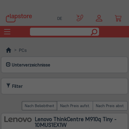
DE
Toggle
navigation
PCs
Unterverzeichnisse
Filter
Nach Beliebtheit
Nach Preis aufst.
Nach Preis abst.
Lenovo ThinkCentre M910q Tiny -
10MUS1EX1W