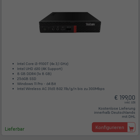
Intel Core i3-9100T (4x 3,1 GHz)
Intel UHD 630 (4K Support)
8 GB DDR4 (1x 8 GB)
256GB SSD
Windows 11 Pro - 64 Bit
Intel Wireless AC 3165 802.11b/g/n bis zu 300Mbps
€ 199,00
inkl. USt
Kostenlose Lieferung
innerhalb Deutschlands
mit DHL
Konfigurieren
Lieferbar