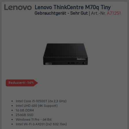
Lenovo ThinkCentre M70q Tiny
Gebrauchtgerät - Sehr Gut
| Art.-Nr.
A71251
Reduziert!
-14%
Intel Core i5-10500T (6x 2,3 GHz)
Intel UHD 630 (4K Support)
16 GB DDR4
256GB SSD
Windows 11 Pro - 64 Bit
Intel Wi-Fi 6 AX201 (2x2 802.11ax)