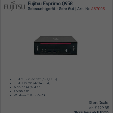
Fujitsu Esprimo Q958
Gebrauchtgerät - Sehr Gut
| Art.-Nr.
A87005
Intel Core i5-8500T (6x 2,1 GHz)
Intel UHD 630 (4K Support)
8 GB DDR4 (2x 4 GB)
256GB SSD
Windows 11 Pro - 64 Bit
Store
Deals
ab € 129,35
Store
Deals
ab € 129,35