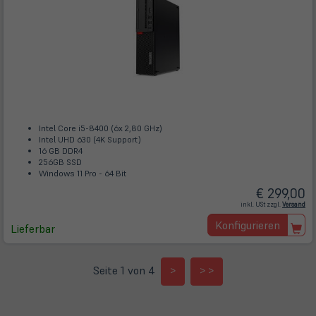
Intel Core i5-8400 (6x 2,80 GHz)
Intel UHD 630 (4K Support)
16 GB DDR4
256GB SSD
Windows 11 Pro - 64 Bit
€ 299,00
(öff
inkl. USt zzgl.
Versand
in
ne
Konfigurieren
Tab)
Lieferbar
Seite 1 von 4
>
> >