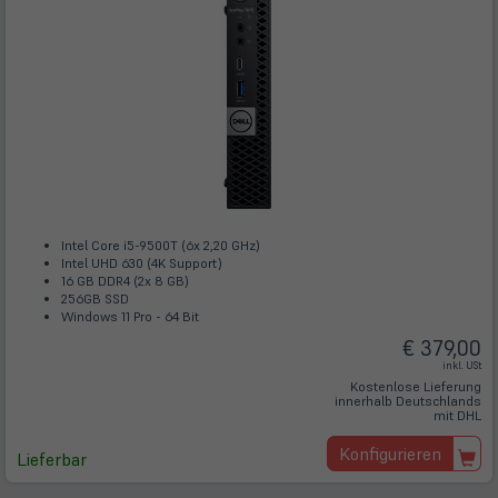
Intel Core i5-9500T (6x 2,20 GHz)
Intel UHD 630 (4K Support)
16 GB DDR4 (2x 8 GB)
256GB SSD
Windows 11 Pro - 64 Bit
€ 379,00
inkl. USt
Kostenlose Lieferung
innerhalb Deutschlands
mit DHL
Konfigurieren
Lieferbar