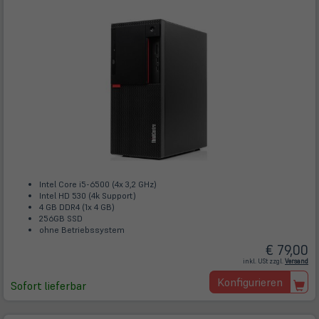
Intel Core i5-6500 (4x 3,2 GHz)
Intel HD 530 (4k Support)
4 GB DDR4 (1x 4 GB)
256GB SSD
ohne Betriebssystem
€ 79,00
(öff
inkl. USt zzgl.
Versand
in
ne
Konfigurieren
Tab)
Sofort lieferbar