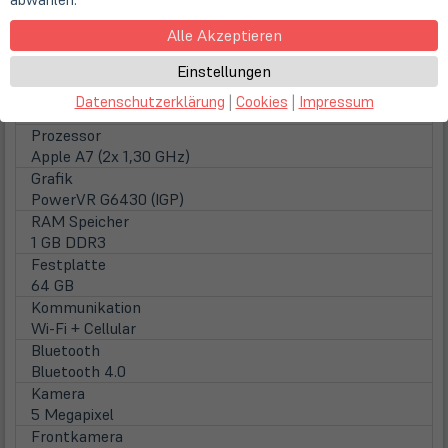
Touchscreen
Multitouch
Alle Akzeptieren
Displaytyp
Glare (glänzend)
Einstellungen
Hintergrundbeleuchtung
Datenschutzerklärung
|
Cookies
|
Impressum
LED Hintergrundbeleuchtung
Prozessor
Apple A7 (2x 1,30 GHz)
Grafik
PowerVR G6430 (IGP)
RAM Speicher
1 GB DDR3
Festplatte
64 GB
Kommunikation
Wi-Fi + Cellular
Bluetooth
Bluetooth 4.0
Kamera
5 Megapixel
Frontkamera