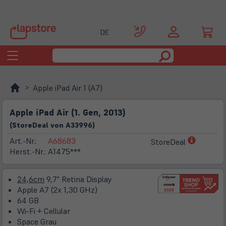
DE
Toggle
navigation
Apple iPad Air 1 (A7)
Apple iPad Air (1. Gen, 2013)
(
Store
Deal
von
A33996
)
(öffnet
Art.-Nr.:
A68683
StoreDeal
in
Herst.-Nr.:
A1475***
neuem
Tab)
24,6cm
9,7" Retina Display
Apple A7 (2x 1,30 GHz)
64 GB
Wi-Fi + Cellular
Space Grau