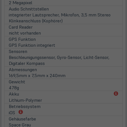
2 Megapixel
Audio Schnittstellen
integrierter Lautsprecher, Mikrofon, 3,5 mm Stereo
Klinkeanschluss (Kophörer)
Card Reader
nicht vorhanden
GPS Funktion
GPS Funktion integriert
Sensoren
Beschleunigungssensor, Gyro-Sensor, Licht-Sensor,
Digitaler Kompass
Abmessungen
169,5mm x 7,5mm x 240mm
Gewicht
478g
(öff
Akku
in
Lithium-Polymer
neu
Betriebssystem
Tab)
(öffnet
iOS
in
Gehäusefarbe
neuem
Space Grau