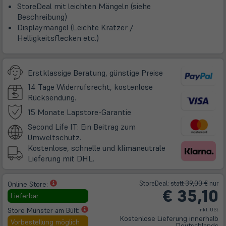
StoreDeal mit leichten Mängeln (siehe
Beschreibung)
Displaymängel (Leichte Kratzer /
Helligkeitsflecken etc.)
Erstklassige Beratung, günstige Preise
14 Tage Widerrufsrecht, kostenlose
Rücksendung.
(öffnet
15 Monate Lapstore-Garantie
in
Second Life IT: Ein Beitrag zum
neuem
Umweltschutz.
Tab)
Kostenlose, schnelle und klimaneutrale
Lieferung mit DHL.
(öffnet
Store
Deal
:
statt 39,00 €
nur
Online Store:
€
35,10
in
Lieferbar
neuem
(öffnet
Store Münster am Bült:
inkl. USt
Tab)
Kostenlose Lieferung innerhalb
in
Vorbestellung möglich
Deutschlands