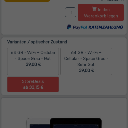
neuem
M
Tab)
In den
Warenkorb legen
Varianten / optischer Zustand
64 GB - WiFi + Cellular
64 GB - Wi-Fi +
- Space Grau - Gut
Cellular - Space Grau -
39,00 €
Sehr Gut
39,00 €
StoreDeals
ab 33,15 €