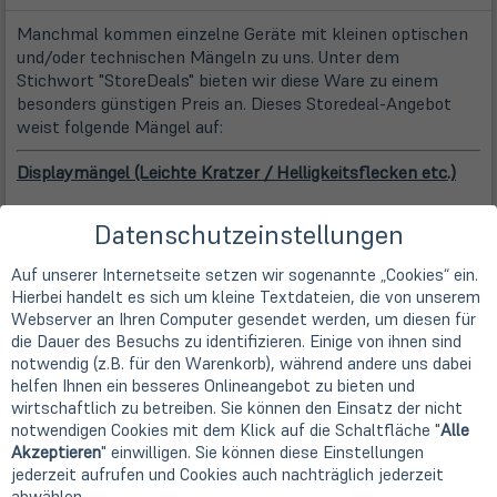
Manchmal kommen einzelne Geräte mit kleinen optischen
und/oder technischen Mängeln zu uns. Unter dem
Stichwort "StoreDeals" bieten wir diese Ware zu einem
besonders günstigen Preis an. Dieses Storedeal-Angebot
weist folgende Mängel auf:
Displaymängel (Leichte Kratzer / Helligkeitsflecken etc.)
Kleine Fehler im Display sind Gebrauchsspuren der Geräte,
Datenschutzeinstellungen
die in einigen Fällen beim Gebrauch sichtbar sein können.
Die Leistungsfähigkeit und technische Funktionalität des
Auf unserer Internetseite setzen wir sogenannte „Cookies“ ein.
Gerätes wird durch einen solchen Schönheitsfehler nicht
Hierbei handelt es sich um kleine Textdateien, die von unserem
beeinträchtigt.
Webserver an Ihren Computer gesendet werden, um diesen für
die Dauer des Besuchs zu identifizieren. Einige von ihnen sind
Hersteller
notwendig (z.B. für den Warenkorb), während andere uns dabei
Apple
helfen Ihnen ein besseres Onlineangebot zu bieten und
Bildschirmdiagonale
wirtschaftlich zu betreiben. Sie können den Einsatz der nicht
notwendigen Cookies mit dem Klick auf die Schaltfläche "
Alle
24,6cm
9,7" Retina Display
Akzeptieren
" einwilligen. Sie können diese Einstellungen
Auflösung
jederzeit aufrufen und Cookies auch nachträglich jederzeit
2048 x 1536 Pixel (QXGA)
abwählen.