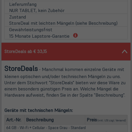
Tab)
Lieferumfang
NUR TABLET, kein Zubehör
Zustand
StoreDeal mit leichten Mängeln (siehe Beschreibung)
Gewährleistungsfrist
(öffnet
15 Monate Lapstore-Garantie
in
neuem
StoreDeals ab € 33,15
Tab)
Store
Deals
- Manchmal kommen einzelne Geräte mit
kleinen optischen und/oder technischen Mängeln zu uns.
Unter dem Stichwort "StoreDeals" bieten wir diese Ware zu
einem besonders günstigen Preis an. Welche Mängel die
Hardware aufweist, finden Sie in der Spalte "Beschreibung".
Geräte mit technischen Mängeln:
(öffn
Art.-Nr.
Beschreibung
Preis
(inkl. USt zzgl.
Versand
)
64 GB - Wi-Fi + Cellular - Space Grau - Standard