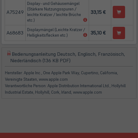
Display- und Gehäusemängel
(Stärkere Nutzungsspuren /
A75249
33,15 €
leichte Kratzer / leichte Brüche
(öffnet
etc.)
in
Displaymängel (Leichte Kratzer /
neuem
A68683
35,10 €
(öffnet
Helligkeitsflecken etc.)
Tab)
in
neuem
Tab)
Bedienungsanleitung Deutsch, Englisch, Französisch,
(öffnet
(öffnet
Niederländisch (136 KB PDF)
in
in
neuem
neuem
Hersteller: Apple Inc., One Apple Park Way, Cupertino, California,
Tab)
Tab)
Vereinigte Staaten, www.apple.com
Verantwortliche Person: Apple Distribution International Ltd., Hollyhill
Industrial Estate, Hollyhill, Cork, Irland, www.apple.com